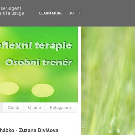
 user-agent
nerate usage
LEARN MORE
GOT IT
Ceník
O mně
Fotogalerie
hábko - Zuzana Divišová