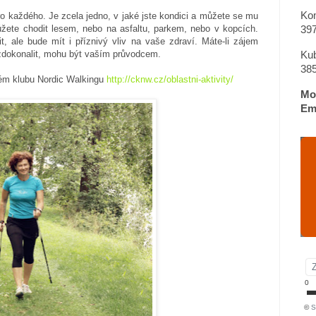
Ko
o každého. Je zcela jedno, v jaké jste kondici a můžete se mu
ete chodit lesem, nebo na asfaltu, parkem, nebo v kopcích.
39
, ale bude mít i příznivý vliv na vaše zdraví. Máte-li zájem
zdokonalit, mohu být vaším průvodcem.
Ku
38
kém klubu Nordic Walkingu
http://cknw.cz/oblastni-aktivity/
Mob
Ema