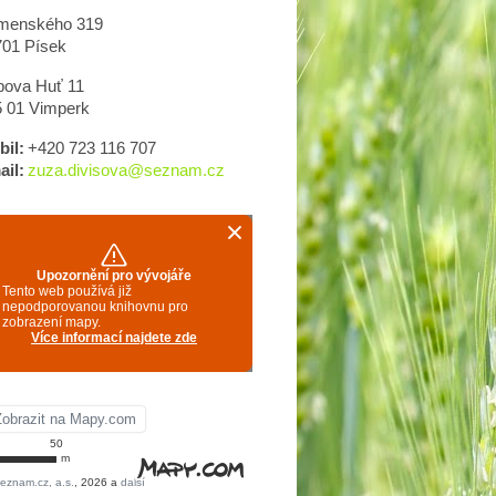
menského 319
701 Písek
bova Huť 11
5 01 Vimperk
il:
+420 723 116 707
il:
zuza.divisova@seznam.cz